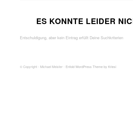
ES KONNTE LEIDER N
Entschuldigung, aber kein Eintrag erfüllt Deine Suchkriterien
© Copyright - Michael Meister -
Enfold WordPress Theme by Kriesi