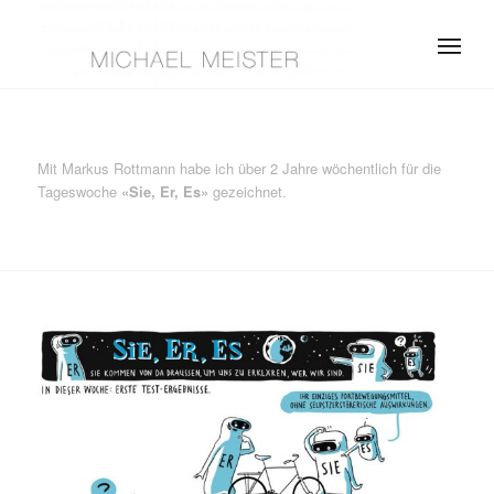
Mit Markus Rottmann habe ich über 2 Jahre wöchentlich für die
Tageswoche
«Sie, Er, Es»
gezeichnet.