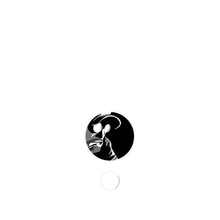
BASEBALL
CHF
80.00
60×80 cm / 24×32″ – vertikal
Poster auf mattem Archivpapier / 200g/m2
Archival matte paper poster / 80lb
In den Warenkorb